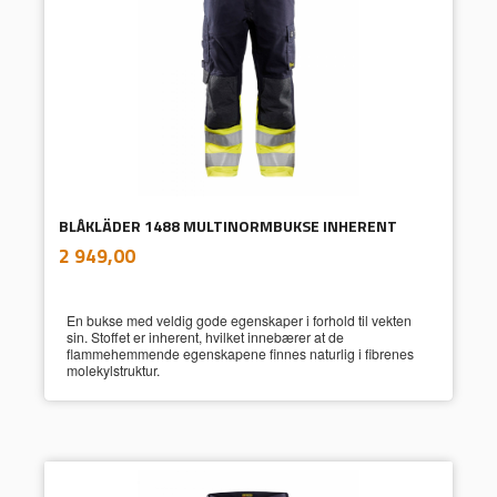
BLÅKLÄDER 1488 MULTINORMBUKSE INHERENT
inkl.
Pris
2 949,00
mva.
En bukse med veldig gode egenskaper i forhold til vekten
sin. Stoffet er inherent, hvilket innebærer at de
flammehemmende egenskapene finnes naturlig i fibrenes
molekylstruktur.