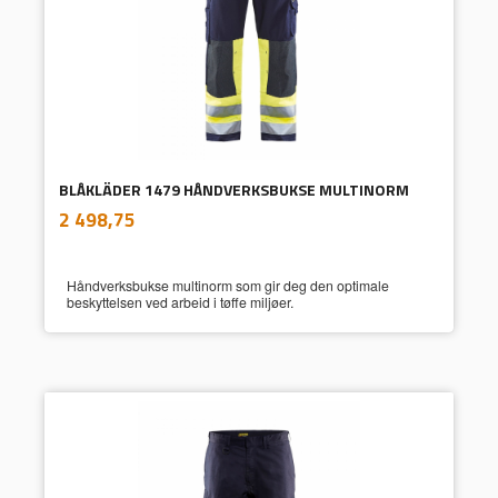
BLÅKLÄDER 1479 HÅNDVERKSBUKSE MULTINORM
inkl.
Pris
2 498,75
mva.
Håndverksbukse multinorm som gir deg den optimale
beskyttelsen ved arbeid i tøffe miljøer.