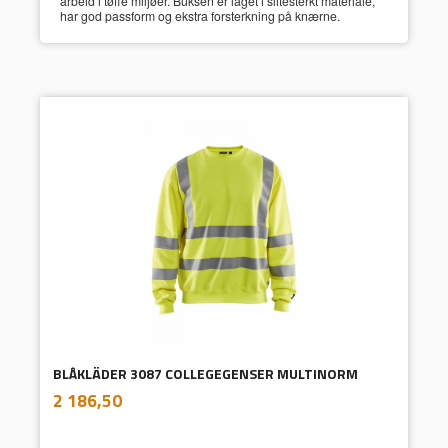
arbeid i tøffe miljøer. Buksen er laget i slitesterkt materiale,
har god passform og ekstra forsterkning på knærne.
BLÅKLÄDER 3087 COLLEGEGENSER MULTINORM
inkl.
Pris
2 186,50
mva.