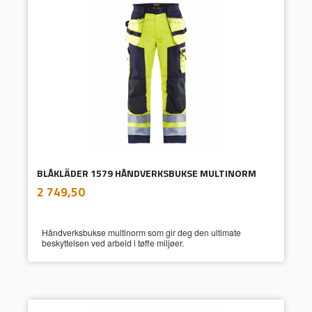
BLÅKLÄDER 1579 HÅNDVERKSBUKSE MULTINORM
inkl.
Pris
2 749,50
mva.
Håndverksbukse multinorm som gir deg den ultimate
beskyttelsen ved arbeid i tøffe miljøer.