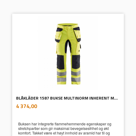
BLÅKLÄDER 1587 BUKSE MULTINORM INHERENT MED STRETCH
inkl.
Pris
4 374,00
mva.
Buksen har integrerte flammehemmende egenskaper og
stretchpartier som gir maksimal bevegelsesfrihet og økt
komfort. Takket være et høyt innhold av aramid har til og