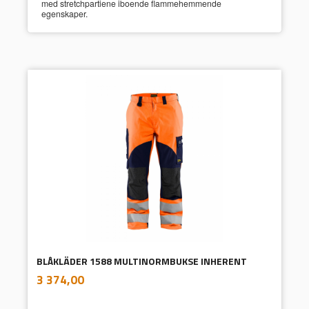
med stretchpartiene iboende flammehemmende
egenskaper.
BLÅKLÄDER 1588 MULTINORMBUKSE INHERENT
inkl.
Pris
3 374,00
mva.