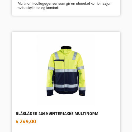
Multinorm collegegenser som gir en utmerket kombinasjon
av beskyttelse og komfort.
BLÅKLÄDER 4069 VINTERJAKKE MULTINORM
inkl.
Pris
4 249,00
mva.