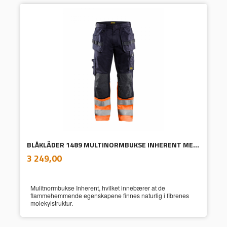
BLÅKLÄDER 1489 MULTINORMBUKSE INHERENT MED SPIKERLOMMER
inkl.
Pris
3 249,00
mva.
Mulitnormbukse Inherent, hvilket innebærer at de
flammehemmende egenskapene finnes naturlig i fibrenes
molekylstruktur.