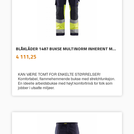
BLÅKLÄDER 1487 BUKSE MULTINORM INHERENT MED STRETCH
inkl.
Pris
4 111,25
mva.
KAN VÆRE TOMT FOR ENKELTE STØRRELSER!
Komfortabel, flammehemmende bukse med stretchfunksjon.
En ideelle arbeidsbukse med høyt komfortnivå for folk som
jobber i utsatte miljøer.