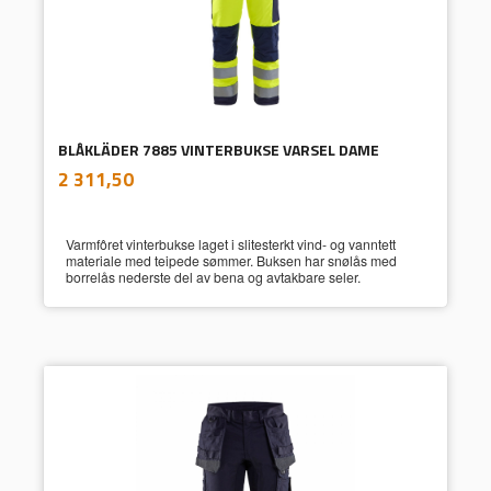
BLÅKLÄDER 7885 VINTERBUKSE VARSEL DAME
inkl.
Pris
2 311,50
mva.
Varmfôret vinterbukse laget i slitesterkt vind- og vanntett
materiale med teipede sømmer. Buksen har snølås med
borrelås nederste del av bena og avtakbare seler.