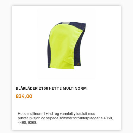
BLÅKLÄDER 2168 HETTE MULTINORM
inkl.
Pris
824,00
mva.
Hette multinorm i vind- og vanntett ytterstoff med
pustefunksjon og teipede sømmer for vinterplaggene 4068,
4468, 6368.