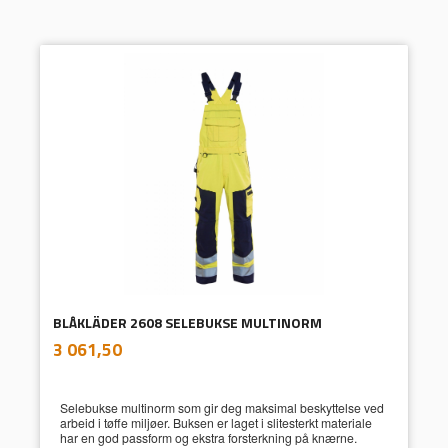
BLÅKLÄDER 2608 SELEBUKSE MULTINORM
inkl.
Pris
3 061,50
mva.
Selebukse multinorm som gir deg maksimal beskyttelse ved
arbeid i tøffe miljøer. Buksen er laget i slitesterkt materiale
har en god passform og ekstra forsterkning på knærne.