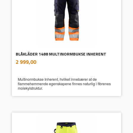
BLÅKLÄDER 1488 MULTINORMBUKSE INHERENT
inkl.
Pris
2 999,00
mva.
Multinormbukse Inherent, hvilket innebærer at de
flammehemmende egenskapene finnes naturlig i fibrenes
molekylstruktur.