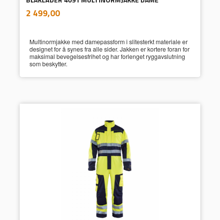
inkl.
Pris
2 499,00
mva.
Multinormjakke med damepassform i slitesterkt materiale er
designet for å synes fra alle sider. Jakken er kortere foran for
maksimal bevegelsesfrihet og har forlenget ryggavslutning
som beskytter.