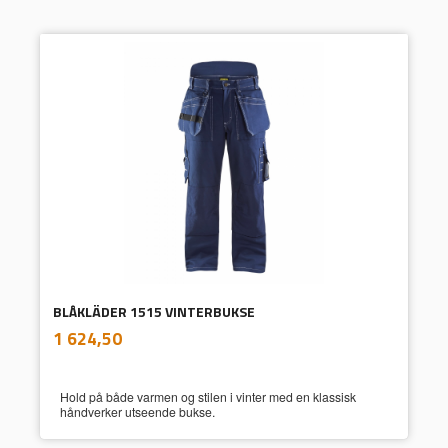
BLÅKLÄDER 1515 VINTERBUKSE
inkl.
Pris
1 624,50
mva.
Hold på både varmen og stilen i vinter med en klassisk
håndverker utseende bukse.