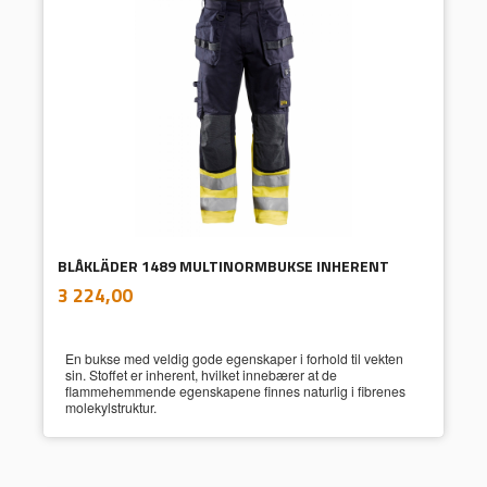
BLÅKLÄDER 1489 MULTINORMBUKSE INHERENT
inkl.
Pris
3 224,00
mva.
En bukse med veldig gode egenskaper i forhold til vekten
sin. Stoffet er inherent, hvilket innebærer at de
flammehemmende egenskapene finnes naturlig i fibrenes
molekylstruktur.