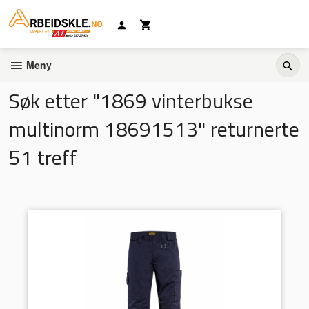
Gå
til
innholdet
Meny
Søk etter "1869 vinterbukse
multinorm 18691513" returnerte
51 treff