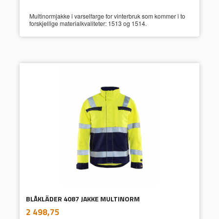
Multinormjakke i varselfarge for vinterbruk som kommer i to
forskjellige materialkvaliteter: 1513 og 1514.
BLÅKLÄDER 4087 JAKKE MULTINORM
inkl.
Pris
2 498,75
mva.