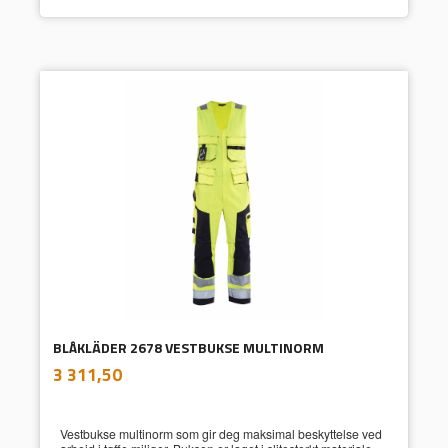
BLÅKLÄDER 2678 VESTBUKSE MULTINORM
inkl.
Pris
3 311,50
mva.
Vestbukse multinorm som gir deg maksimal beskyttelse ved