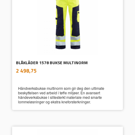
BLÅKLÄDER 1578 BUKSE MULTINORM
inkl.
Pris
2 498,75
mva.
Håndverksbukse multinorm som gir deg den ultimate
beskyttelsen ved arbeid i tøffe miljøer. En avansert
håndeverksbukse i slitesterkt materiale med smarte
lommeløsninger og ekstra kneforsterkninger.