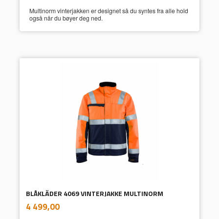
Multinorm vinterjakken er designet så du syntes fra alle hold
også når du bøyer deg ned.
BLÅKLÄDER 4069 VINTERJAKKE MULTINORM
inkl.
Pris
4 499,00
mva.