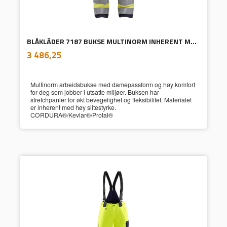
BLÅKLÄDER 7187 BUKSE MULTINORM INHERENT MED STRETCH DAME
inkl.
Pris
3 486,25
mva.
Multinorm arbeidsbukse med damepassform og høy komfort
for deg som jobber i utsatte miljøer. Buksen har
stretchpanler for økt bevegelighet og fleksibilitet. Materialet
er inherent med høy slitestyrke.
CORDURA®/Kevlar®/Protal®