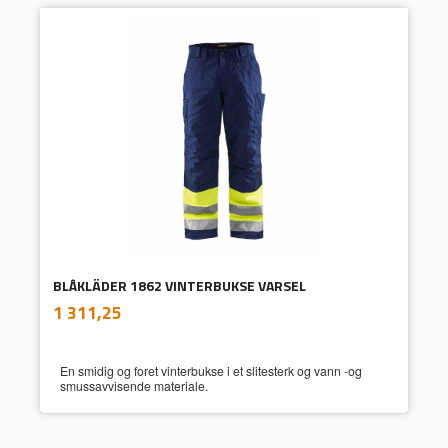
BLÅKLÄDER 1862 VINTERBUKSE VARSEL
inkl.
Pris
1 311,25
mva.
En smidig og foret vinterbukse i et slitesterk og vann -og
smussavvisende materiale.