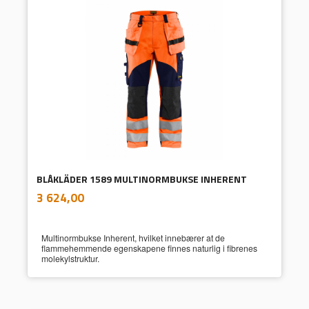
BLÅKLÄDER 1589 MULTINORMBUKSE INHERENT
inkl.
Pris
3 624,00
mva.
Multinormbukse Inherent, hvilket innebærer at de
flammehemmende egenskapene finnes naturlig i fibrenes
molekylstruktur.