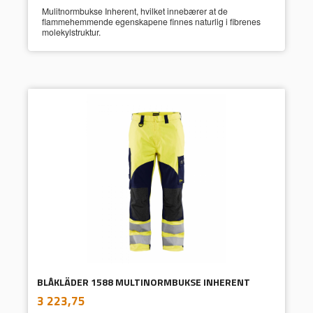
Mulitnormbukse Inherent, hvilket innebærer at de
flammehemmende egenskapene finnes naturlig i fibrenes
molekylstruktur.
BLÅKLÄDER 1588 MULTINORMBUKSE INHERENT
inkl.
Pris
3 223,75
mva.