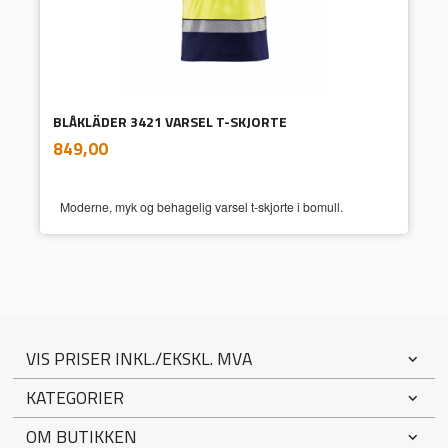
BLÅKLÄDER 3421 VARSEL T-SKJORTE
inkl.
Pris
849,00
mva.
Moderne, myk og behagelig varsel t-skjorte i bomull.
VIS PRISER INKL./EKSKL. MVA
KATEGORIER
OM BUTIKKEN