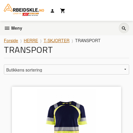
Gå
til
innholdet
Meny
Forside
HERRE
T-SKJORTER
TRANSPORT
TRANSPORT