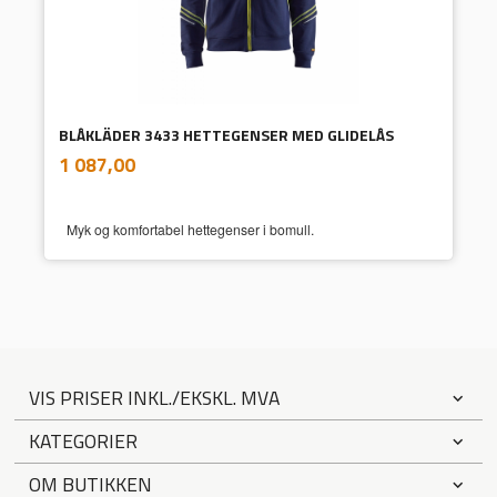
BLÅKLÄDER 3433 HETTEGENSER MED GLIDELÅS
inkl.
Pris
1 087,00
mva.
Myk og komfortabel hettegenser i bomull.
VIS PRISER INKL./EKSKL. MVA
KATEGORIER
OM BUTIKKEN