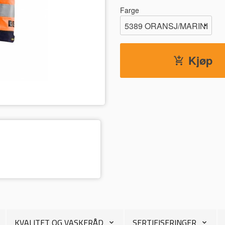
Farge
Kjøp
5389 ORANSJ/MARINEBLÅ
KVALITET OG VASKERÅD
SERTIFISERINGER