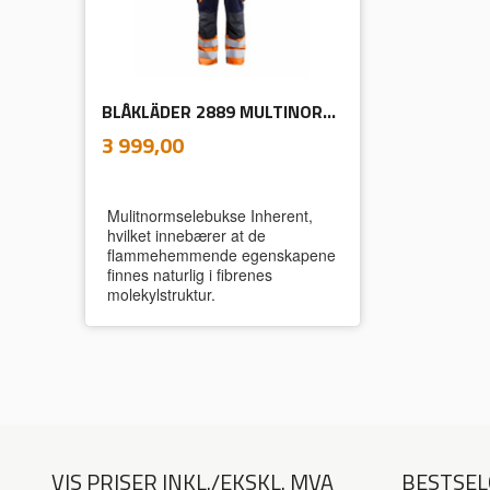
BLÅKLÄDER 2889 MULTINORM SELEBUKSE INHERENT
inkl.
Pris
3 999,00
mva.
Mulitnormselebukse Inherent,
hvilket innebærer at de
flammehemmende egenskapene
finnes naturlig i fibrenes
molekylstruktur.
VIS PRISER INKL./EKSKL. MVA
BESTSEL