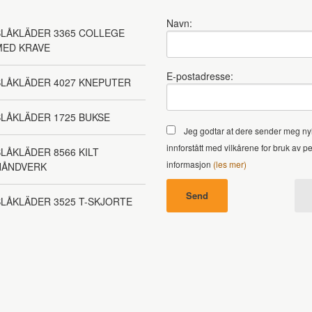
Navn:
LÅKLÄDER 3365 COLLEGE
MED KRAVE
E-postadresse:
BLÅKLÄDER 4027 KNEPUTER
LÅKLÄDER 1725 BUKSE
Jeg godtar at dere sender meg ny
innforstått med vilkårene for bruk av p
LÅKLÄDER 8566 KILT
informasjon
(les mer)
HÅNDVERK
LÅKLÄDER 3525 T-SKJORTE