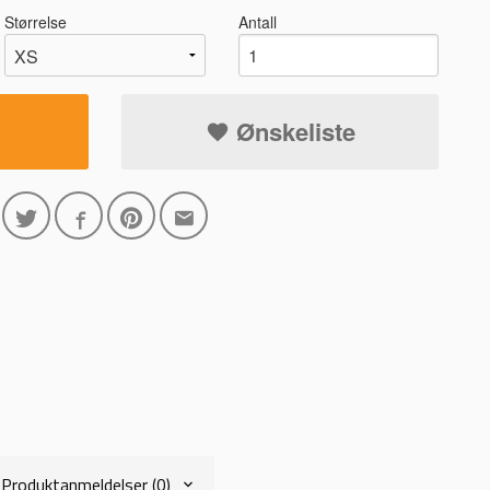
Størrelse
Antall
Ønskeliste
5389 ORANSJ/
Produktanmeldelser (0)