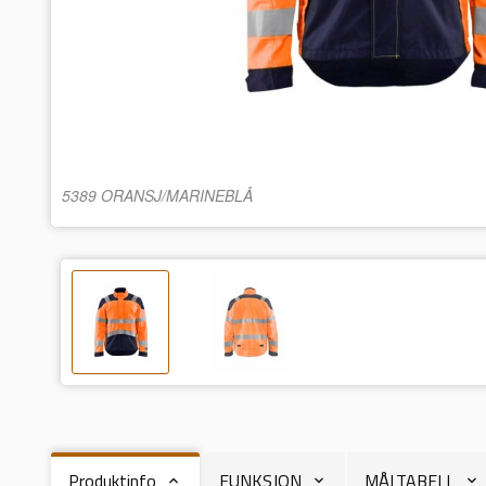
5389 ORANSJ/MARINEBLÅ
Produktinfo
FUNKSJON
MÅLTABELL