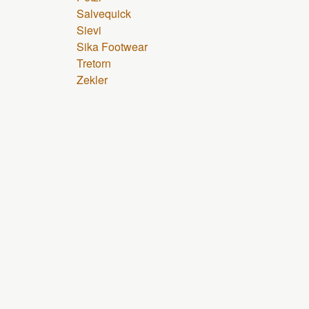
Salvequick
Sievi
Sika Footwear
Tretorn
Zekler