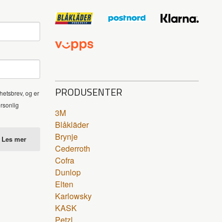
PRODUSENTER
hetsbrev, og er
ersonlig
3M
Blåkläder
Brynje
Les mer
Cederroth
Cofra
Dunlop
Elten
Karlowsky
KASK
Petzl