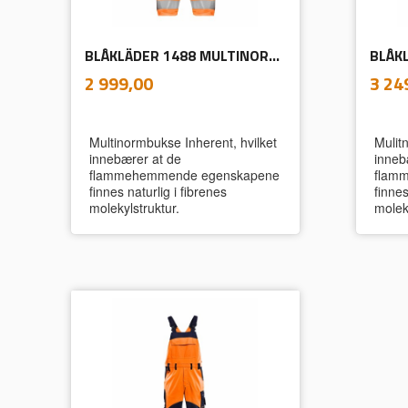
BLÅKLÄDER 1488 MULTINORMBUKSE INHERENT
inkl.
Pris
Pris
2 999,00
3 24
mva.
Multinormbukse Inherent, hvilket
Mulit
innebærer at de
inneb
flammehemmende egenskapene
flam
finnes naturlig i fibrenes
finnes
molekylstruktur.
moleky