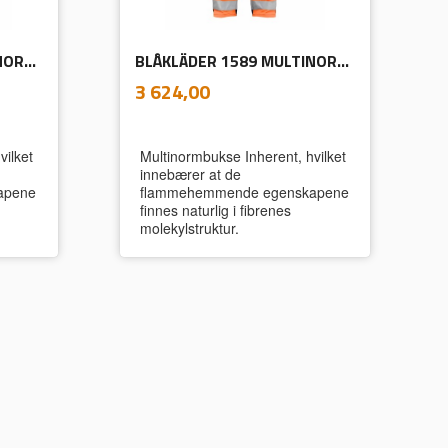
BLÅKLÄDER 1588 MULTINORMBUKSE INHERENT
BLÅKLÄDER 1589 MULTINORMBUKSE INHERENT
inkl.
Pris
3 624,00
mva.
vilket
Multinormbukse Inherent, hvilket
innebærer at de
apene
flammehemmende egenskapene
finnes naturlig i fibrenes
molekylstruktur.