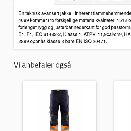
En teknisk avansert jakke i Inherent flammehemmende 
4089 kommer i to forskjellige materialkvaliteter; 1512 
forlenget rygg og justerbar nederkant for god passfor
E1, F1, IEC 61482-2, Klasse 1. ATPV: 11,9cal/cm², H
2889 oppnås klasse 3 bare EN ISO 20471.
Vi anbefaler også