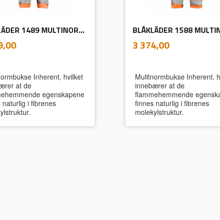
BLÅKLÄDER 1489 MULTINORMBUKSE INHERENT MED SPIKERLOMMER
inkl.
inkl.
Pris
9,00
3 374,00
mva.
mva.
normbukse Inherent, hvilket
Mulitnormbukse Inherent, h
ærer at de
innebærer at de
mehemmende egenskapene
flammehemmende egensk
 naturlig i fibrenes
finnes naturlig i fibrenes
lstruktur.
molekylstruktur.