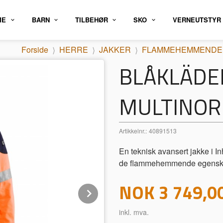
ME
BARN
TILBEHØR
SKO
VERNEUTSTYR
Forside
HERRE
JAKKER
FLAMMEHEMMENDE
BLÅKLÄDER
MULTINOR
Artikkelnr.:
40891513
En teknisk avansert jakke i 
de flammehemmende egenskapen
Pris
NOK
3 749,0
Next
inkl. mva.