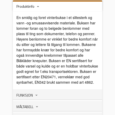
Produktinfo
En smidig og foret vinterbukse i et slitesterk og
vann -og smussavvisende materiale. Buksen har
lommer foran og to belgede benlommer med
plass til ting som dokumenter, telefon og penner.
Høyere benlomme er vinklet for bedre komfort når
du sitter og lettere få tilgang til lommen. Buksene
har formsydde knær for bedre komfort og har
også innvendige knelommer tilpasset alle
Blåkläder kneputer. Buksen er EN sertifisert for
både varsel og kulde og er en holdbar vinterbukse
godt egnet for f.eks transportsektoren. Buksen er
sertifisert etter EN20471, verneklær med god
synbarhet, EN342 brukt sammen med art 4862.
FUNKSJON
MÅLTABELL