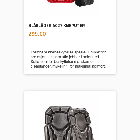
BLÅKLÄDER 4027 KNEPUTER
inkl.
Pris
299,00
mva.
Formbare knebeskyttelse spesielt utviklet for
profesjonelle som ofte jobber kneler ned.
Solid front for beskyttelse mot skarpe
gjenstander, myke inni for maksimal komfort.