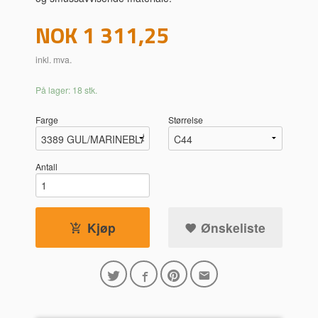
Pris
NOK
1 311,25
inkl. mva.
På lager: 18 stk.
Farge
Størrelse
Antall
Kjøp
Ønskeliste