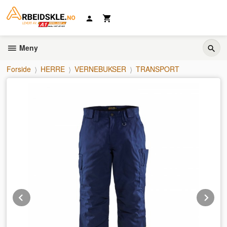
Gå
til
innholdet
Meny
Forside
HERRE
VERNEBUKSER
TRANSPORT
Prev
Ne