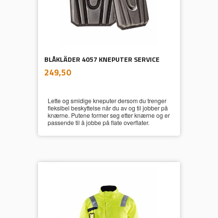
BLÅKLÄDER 4057 KNEPUTER SERVICE
inkl.
Pris
249,50
mva.
Lette og smidige kneputer dersom du trenger
fleksibel beskyttelse når du av og til jobber på
knærne. Putene former seg etter knærne og er
passende til å jobbe på flate overflater.