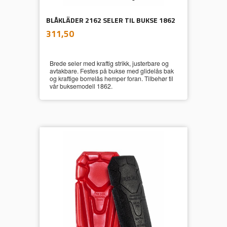
BLÅKLÄDER 2162 SELER TIL BUKSE 1862
inkl.
Pris
311,50
mva.
Brede seler med kraftig strikk, justerbare og
avtakbare. Festes på bukse med glidelås bak
og kraftige borrelås hemper foran. Tilbehør til
vår buksemodell 1862.