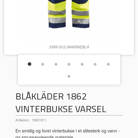
3389 GUL/MARINEBLÅ
BLÅKLÄDER 1862
VINTERBUKSE VARSEL
Artikkelnr.:
18621811
En smidig og foret vinterbukse i et slitesterk og vann -
og smussavvisende materiale.