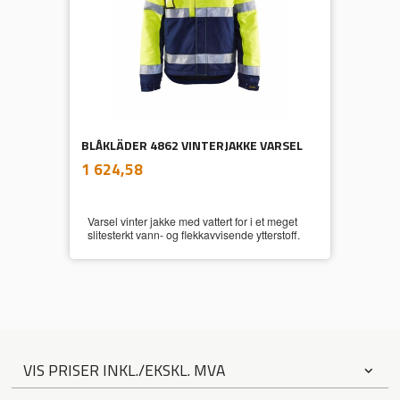
BLÅKLÄDER 4862 VINTERJAKKE VARSEL
inkl.
Pris
1 624,58
mva.
Varsel vinter jakke med vattert for i et meget
slitesterkt vann- og flekkavvisende ytterstoff.
VIS PRISER INKL./EKSKL. MVA