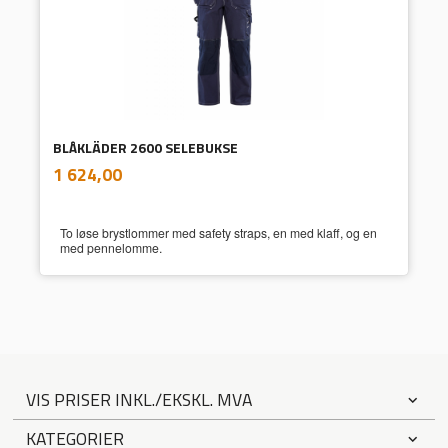
BLÅKLÄDER 2600 SELEBUKSE
inkl.
Pris
1 624,00
mva.
To løse brystlommer med safety straps, en med klaff, og en
med pennelomme.
VIS PRISER INKL./EKSKL. MVA
KATEGORIER