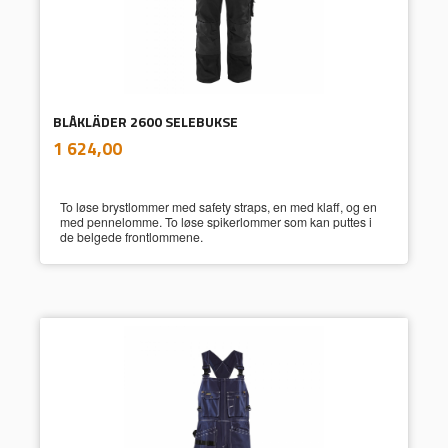
BLÅKLÄDER 2600 SELEBUKSE
inkl.
Pris
1 624,00
mva.
To løse brystlommer med safety straps, en med klaff, og en
med pennelomme. To løse spikerlommer som kan puttes i
de belgede frontlommene.