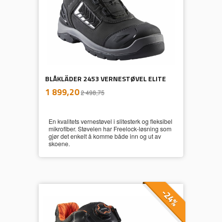
BLÅKLÄDER 2453 VERNESTØVEL ELITE
inkl.
Tilbud
1 899,20
2 498,75
mva.
En kvalitets vernestøvel i slitesterk og fleksibel
mikrofiber. Støvelen har Freelock-løsning som
gjør det enkelt å komme både inn og ut av
skoene.
-24%