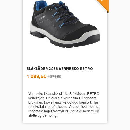
BLÅKLÄDER 2433 VERNESKO RETRO
inkl.
Tilbud
1 089,60
1 374,50
mva.
Vernesko i klassisk stil fra Blåkläders RETRO
kolleksjon. En allsidig vernesko til utendørs
bruk med høy slitestyrke og god komfort. Har
refleksdetaljer på sidene. Anatomisk utformet
innersåle laget av myk PU, for å gi best mulig
støtte og demping.