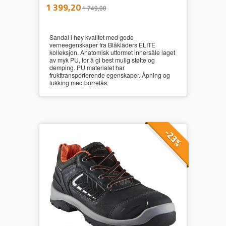
inkl.
Tilbud
1 399,20
1 749,00
mva.
Sandal i høy kvalitet med gode
verneegenskaper fra Blåkläders ELITE
kolleksjon. Anatomisk utformet innersåle laget
av myk PU, for å gi best mulig støtte og
demping. PU materialet har
frukttransporterende egenskaper. Åpning og
lukking med borrelås.
-23%