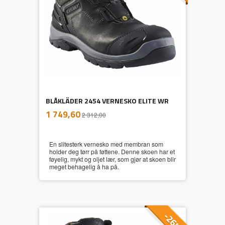
BLÅKLÄDER 2454 VERNESKO ELITE WR
inkl.
Tilbud
1 749,60
2 312,00
mva.
En slitesterk vernesko med membran som
holder deg tørr på føttene. Denne skoen har et
føyelig, mykt og oljet lær, som gjør at skoen blir
meget behagelig å ha på.
-26%