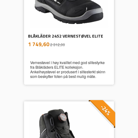
BLÅKLÄDER 2452 VERNESTØVEL ELITE
inkl.
Tilbud
1 749,60
2 312,00
mva.
Vernestøvel i høy kvalitet med god slitestyrke
fra Blåkläders ELITE kolleksjon.
Ankelhøystøvel er produsert i slitesterkt skinn
som beskytter foten på best mulig måte.
-24%