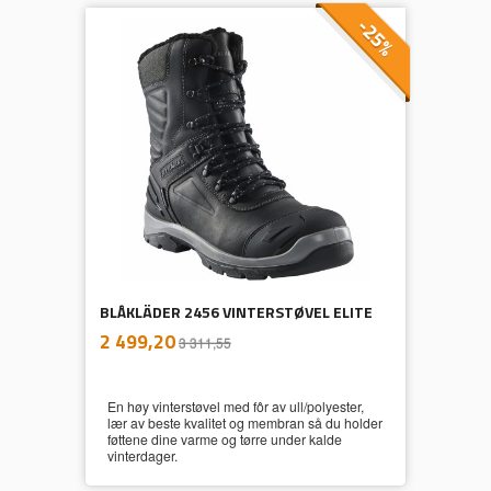
-25%
BLÅKLÄDER 2456 VINTERSTØVEL ELITE
inkl.
Tilbud
2 499,20
3 311,55
mva.
En høy vinterstøvel med fôr av ull/polyester,
lær av beste kvalitet og membran så du holder
føttene dine varme og tørre under kalde
vinterdager.