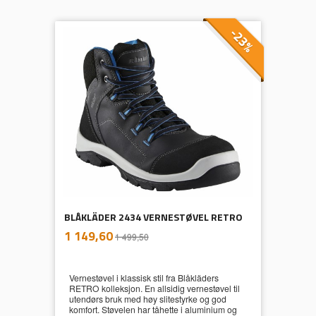
-23%
BLÅKLÄDER 2434 VERNESTØVEL RETRO
inkl.
Tilbud
1 149,60
1 499,50
mva.
Vernestøvel i klassisk stil fra Blåkläders
RETRO kolleksjon. En allsidig vernestøvel til
utendørs bruk med høy slitestyrke og god
komfort. Støvelen har tåhette i aluminium og