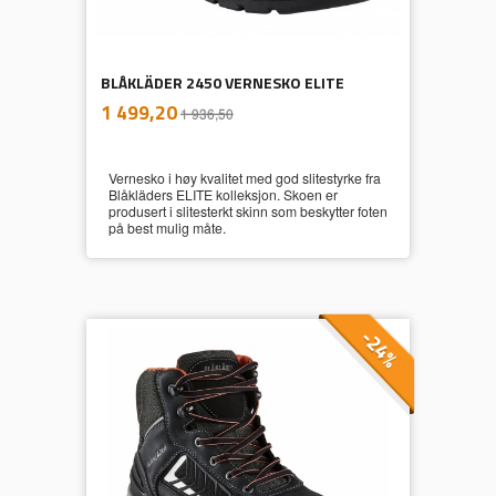
BLÅKLÄDER 2450 VERNESKO ELITE
inkl.
Tilbud
1 499,20
1 936,50
mva.
Vernesko i høy kvalitet med god slitestyrke fra
Blåkläders ELITE kolleksjon. Skoen er
produsert i slitesterkt skinn som beskytter foten
på best mulig måte.
-24%