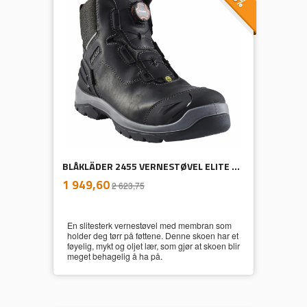
BLÅKLÄDER 2455 VERNESTØVEL ELITE WR
inkl.
Tilbud
1 949,60
2 623,75
mva.
En slitesterk vernestøvel med membran som
holder deg tørr på føttene. Denne skoen har et
føyelig, mykt og oljet lær, som gjør at skoen blir
meget behagelig å ha på.