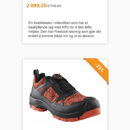
inkl.
Tilbud
2 099,20
2 749,00
mva.
En kvalitetssko i mikrofiber som har et
beskyttende lag med KPU for å tåle tøffe
miljøer. Den har Freelock-løsning som gjør det
enkelt å komme både inn og ut av skoene.
-25%