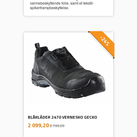
varmebeskyttende folie, samt et tekstil-
spikertrampbeskyttelse.
-24%
BLÅKLÄDER 2470 VERNESKO GECKO
inkl.
Tilbud
2 099,20
2 749,00
mva.