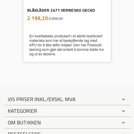
BLÅKLÄDER 2471 VERNESKO GECKO
inkl.
Tilbud
2 199,20
2 936,50
mva.
En kvalitetssko produsert i et sterkt resirkulert
materiale som har et beskyttende lag med
KPU for å tåle tøffe miljøer. Den har Freelock-
løsning som gjør det enkelt å komme både inn
og ut av skoene.
VIS PRISER INKL./EKSKL. MVA
KATEGORIER
OM BUTIKKEN