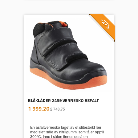
-27%
BLÅKLÄDER 2459 VERNESKO ASFALT
inkl.
Tilbud
1 999,20
2 748,75
mva.
En asfaltvernesko laget av et slitesterkt lær
med slett såle av nitrilgummi som tåler opptil
300°C. Inne i sålen finnes også en