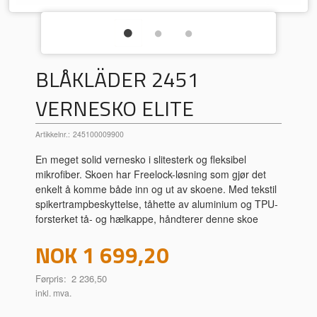
BLÅKLÄDER 2451
VERNESKO ELITE
Artikkelnr.:
245100009900
En meget solid vernesko i slitesterk og fleksibel
mikrofiber. Skoen har Freelock-løsning som gjør det
enkelt å komme både inn og ut av skoene. Med tekstil
spikertrampbeskyttelse, tåhette av aluminium og TPU-
forsterket tå- og hælkappe, håndterer denne skoe
Tilbud
NOK
1 699,20
Førpris:
2 236,50
inkl. mva.