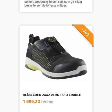
spikertrampbeskyttelse i stål, som gir viktig
beskyttelse i de tøffeste miljøer.
-24%
BLÅKLÄDER 2442 VERNESKO CRADLE
inkl.
Tilbud
1 699,20
2 249,00
mva.