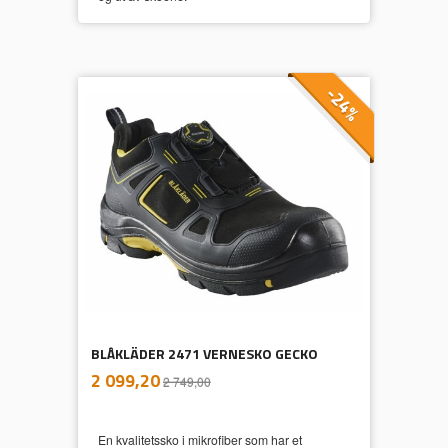
-24%
BLÅKLÄDER 2471 VERNESKO GECKO
inkl.
Tilbud
2 099,20
2 749,00
mva.
En kvalitetssko i mikrofiber som har et