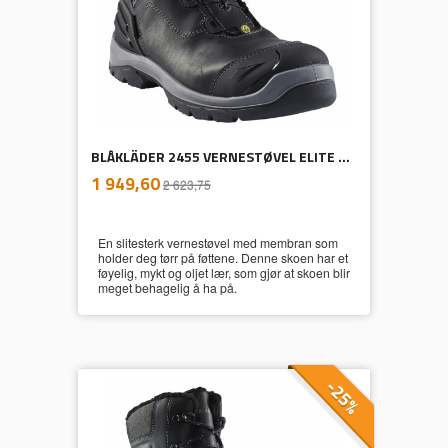
BLÅKLÄDER 2455 VERNESTØVEL ELITE WR
inkl.
Tilbud
1 949,60
2 623,75
mva.
En slitesterk vernestøvel med membran som
holder deg tørr på føttene. Denne skoen har et
føyelig, mykt og oljet lær, som gjør at skoen blir
meget behagelig å ha på.
-25%