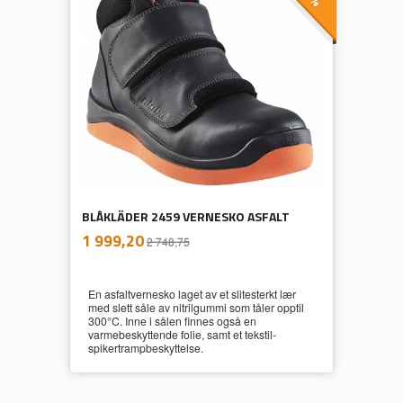
BLÅKLÄDER 2459 VERNESKO ASFALT
inkl.
Tilbud
1 999,20
2 748,75
mva.
En asfaltvernesko laget av et slitesterkt lær
med slett såle av nitrilgummi som tåler opptil
300°C. Inne i sålen finnes også en
varmebeskyttende folie, samt et tekstil-
spikertrampbeskyttelse.