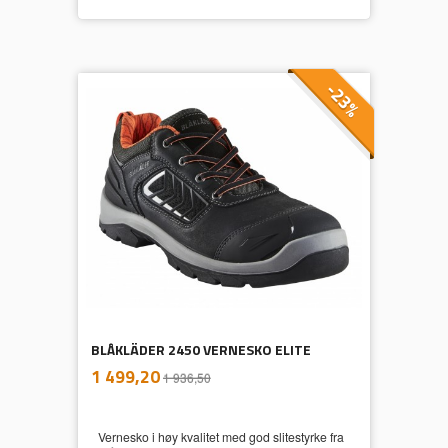
-23%
BLÅKLÄDER 2450 VERNESKO ELITE
inkl.
Tilbud
1 499,20
1 936,50
mva.
Vernesko i høy kvalitet med god slitestyrke fra