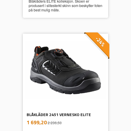
Blåkläders ELITE kolleksjon. Skoen er
produsert i slitesterkt skinn som beskytter foten
på best mulig måte.
-24%
BLÅKLÄDER 2451 VERNESKO ELITE
inkl.
Tilbud
1 699,20
2 236,50
mva.