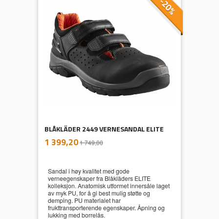
-20%
BLÅKLÄDER 2449 VERNESANDAL ELITE
inkl.
Tilbud
1 399,20
1 749,00
mva.
Sandal i høy kvalitet med gode
verneegenskaper fra Blåkläders ELITE
kolleksjon. Anatomisk utformet innersåle laget
av myk PU, for å gi best mulig støtte og
demping. PU materialet har
frukttransporterende egenskaper. Åpning og
lukking med borrelås.