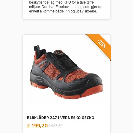
beskyttende lag med KPU for å tåle tøffe
miljøer. Den har Freelock-løsning som gjør det
enkelt å komme både inn og ut av skoene.
-25%
BLÅKLÄDER 2471 VERNESKO GECKO
inkl.
Tilbud
2 199,20
2 936,50
mva.