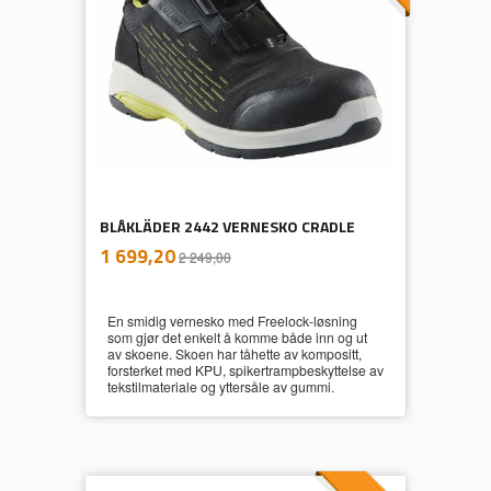
BLÅKLÄDER 2442 VERNESKO CRADLE
inkl.
Tilbud
1 699,20
2 249,00
mva.
En smidig vernesko med Freelock-løsning
som gjør det enkelt å komme både inn og ut
av skoene. Skoen har tåhette av kompositt,
forsterket med KPU, spikertrampbeskyttelse av
tekstilmateriale og yttersåle av gummi.