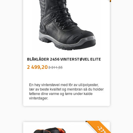
BLÅKLÄDER 2456 VINTERSTØVEL ELITE
inkl.
Tilbud
2 499,20
3 311,55
mva.
En høy vinterstøvel med fôr av ull/polyester,
lær av beste kvalitet og membran så du holder
føttene dine varme og tørre under kalde
vinterdager.
-27%