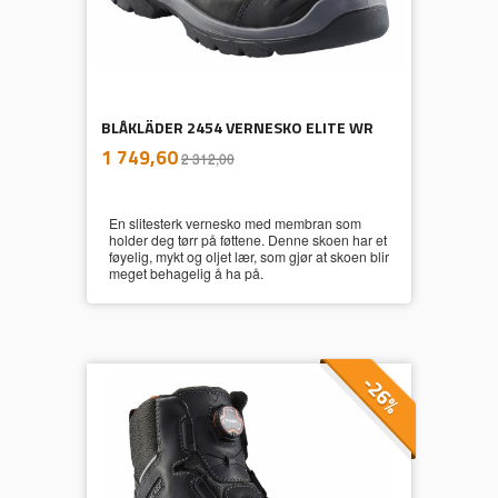
BLÅKLÄDER 2454 VERNESKO ELITE WR
inkl.
Tilbud
1 749,60
2 312,00
mva.
En slitesterk vernesko med membran som
holder deg tørr på føttene. Denne skoen har et
føyelig, mykt og oljet lær, som gjør at skoen blir
meget behagelig å ha på.
-26%