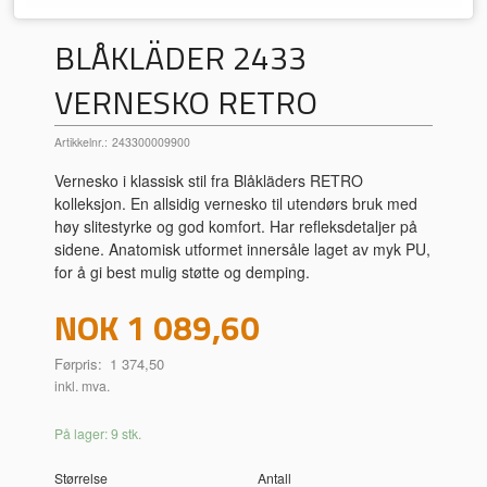
BLÅKLÄDER 2433
VERNESKO RETRO
Artikkelnr.:
243300009900
Vernesko i klassisk stil fra Blåkläders RETRO
kolleksjon. En allsidig vernesko til utendørs bruk med
høy slitestyrke og god komfort. Har refleksdetaljer på
sidene. Anatomisk utformet innersåle laget av myk PU,
for å gi best mulig støtte og demping.
Tilbud
NOK
1 089,60
Førpris:
1 374,50
inkl. mva.
På lager: 9 stk.
Størrelse
Antall