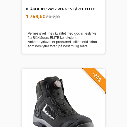
BLÅKLÄDER 2452 VERNESTØVEL ELITE
inkl.
Tilbud
1 749,60
2 312,00
mva.
Vernestøvel i høy kvalitet med god slitestyrke
fra Blåkläders ELITE kolleksjon.
Ankelhøystøvel er produsert i slitesterkt skinn
som beskytter foten på best mulig måte.
-24%