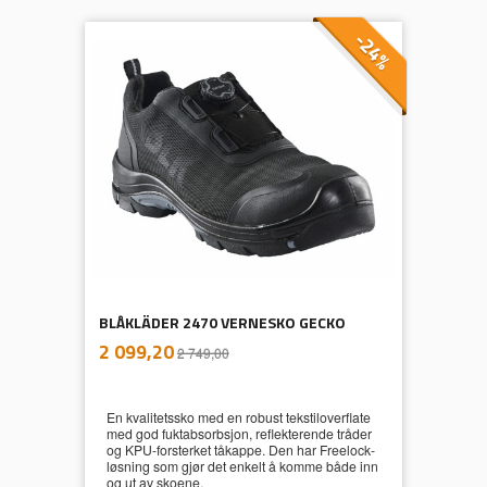
-24%
BLÅKLÄDER 2470 VERNESKO GECKO
inkl.
Tilbud
2 099,20
2 749,00
mva.
En kvalitetssko med en robust tekstiloverflate
med god fuktabsorbsjon, reflekterende tråder
og KPU-forsterket tåkappe. Den har Freelock-
løsning som gjør det enkelt å komme både inn
og ut av skoene.