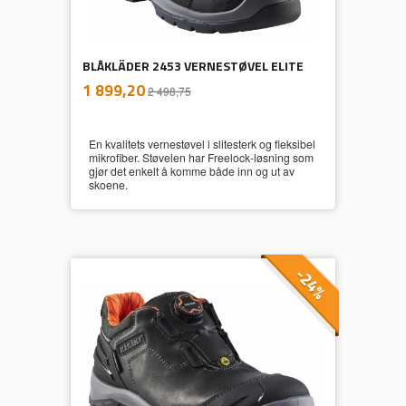
BLÅKLÄDER 2453 VERNESTØVEL ELITE
inkl.
Tilbud
1 899,20
2 498,75
mva.
En kvalitets vernestøvel i slitesterk og fleksibel
mikrofiber. Støvelen har Freelock-løsning som
gjør det enkelt å komme både inn og ut av
skoene.
-24%