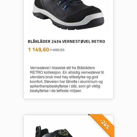
BLÅKLÄDER 2434 VERNESTØVEL RETRO
inkl.
Tilbud
1 149,60
1 499,50
mva.
Vernestøvel i klassisk stil fra Blåkläders
RETRO kolleksjon. En allsidig vernestøvel til
utendørs bruk med høy slitestyrke og god
komfort. Støvelen har tåhette i aluminium og
spikertrampbeskyttelse i stål, som gir viktig
beskyttelse i de tøffeste miljøer.
-24%