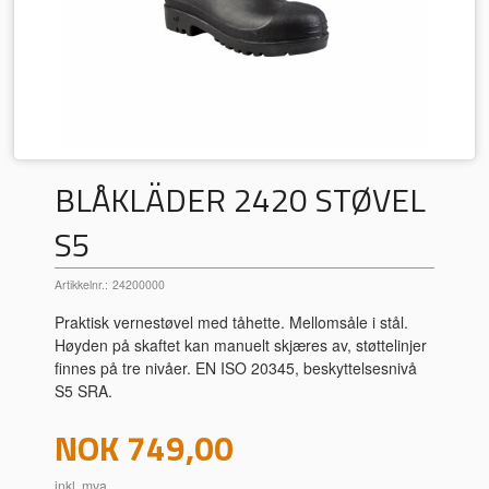
BLÅKLÄDER 2420 STØVEL
S5
Artikkelnr.:
24200000
Praktisk vernestøvel med tåhette. Mellomsåle i stål.
Høyden på skaftet kan manuelt skjæres av, støttelinjer
finnes på tre nivåer. EN ISO 20345, beskyttelsesnivå
S5 SRA.
Pris
NOK
749,00
inkl. mva.