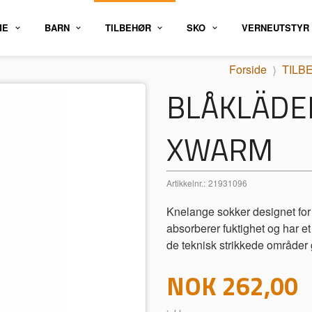
ME
BARN
TILBEHØR
SKO
VERNEUTSTYR
Forside
TILB
BLÅKLÄDE
XWARM
Artikkelnr.:
21931096
Knelange sokker designet for 
absorberer fuktighet og har et
de teknisk strikkede områder 
Pris
NOK
262,00