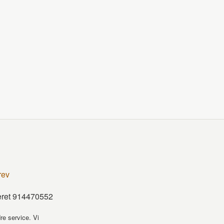
rev
teret 914470552
re service. Vi