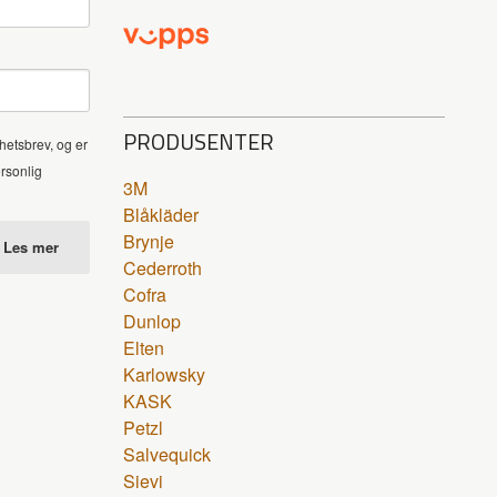
PRODUSENTER
hetsbrev, og er
ersonlig
3M
Blåkläder
Brynje
Les mer
Cederroth
Cofra
Dunlop
Elten
Karlowsky
KASK
Petzl
Salvequick
Sievi