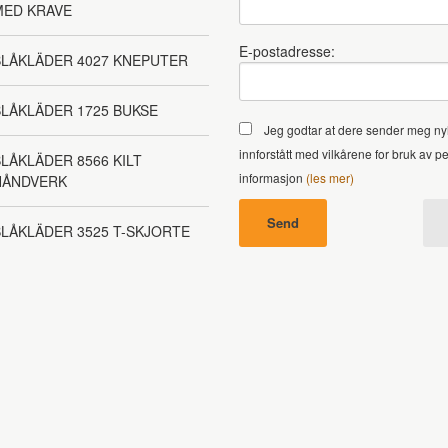
MED KRAVE
E-postadresse:
BLÅKLÄDER 4027 KNEPUTER
LÅKLÄDER 1725 BUKSE
Jeg godtar at dere sender meg ny
innforstått med vilkårene for bruk av p
LÅKLÄDER 8566 KILT
informasjon
(les mer)
HÅNDVERK
LÅKLÄDER 3525 T-SKJORTE