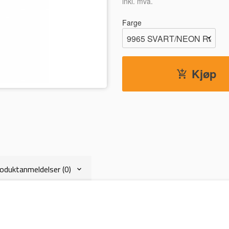
inkl. mva.
Farge
Kjøp
oduktanmeldelser (0)