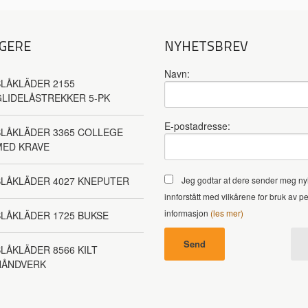
GERE
NYHETSBREV
Navn:
LÅKLÄDER 2155
LIDELÅSTREKKER 5-PK
E-postadresse:
LÅKLÄDER 3365 COLLEGE
MED KRAVE
BLÅKLÄDER 4027 KNEPUTER
Jeg godtar at dere sender meg ny
innforstått med vilkårene for bruk av p
informasjon
(les mer)
LÅKLÄDER 1725 BUKSE
LÅKLÄDER 8566 KILT
HÅNDVERK