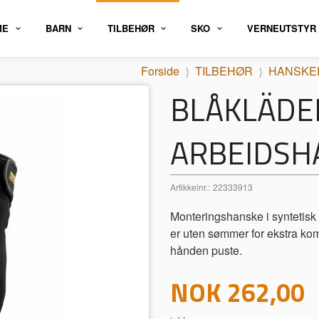
ME
BARN
TILBEHØR
SKO
VERNEUTSTYR
Forside
TILBEHØR
HANSKE
BLÅKLÄDE
ARBEIDSH
Artikkelnr.:
22333913
Monteringshanske i syntetisk
er uten sømmer for ekstra kom
hånden puste.
Pris
NOK
262,00