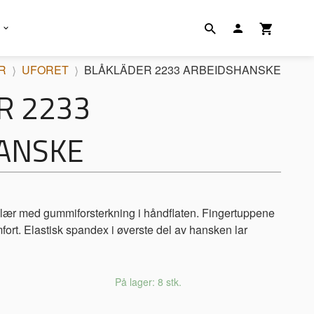
R
UFORET
BLÅKLÄDER 2233 ARBEIDSHANSKE
R 2233
ANSKE
 lær med gummiforsterkning i håndflaten. Fingertuppene
fort. Elastisk spandex i øverste del av hansken lar
På lager: 8 stk.