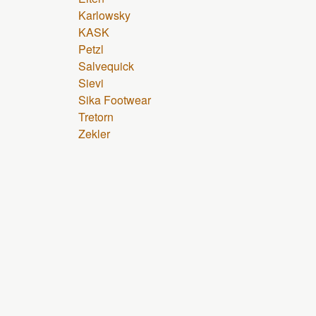
Karlowsky
KASK
Petzl
Salvequick
Sievi
Sika Footwear
Tretorn
Zekler