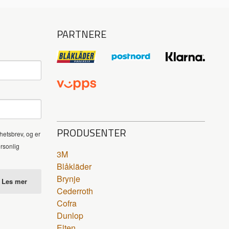
PARTNERE
PRODUSENTER
hetsbrev, og er
ersonlig
3M
Blåkläder
Brynje
Les mer
Cederroth
Cofra
Dunlop
Elten