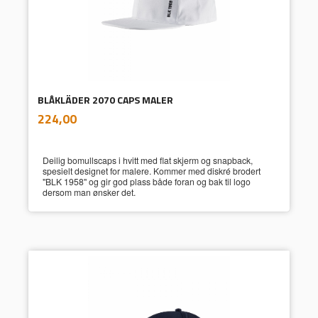
BLÅKLÄDER 2070 CAPS MALER
inkl.
Pris
224,00
mva.
Deilig bomullscaps i hvitt med flat skjerm og snapback,
spesielt designet for malere. Kommer med diskré brodert
"BLK 1958" og gir god plass både foran og bak til logo
dersom man ønsker det.