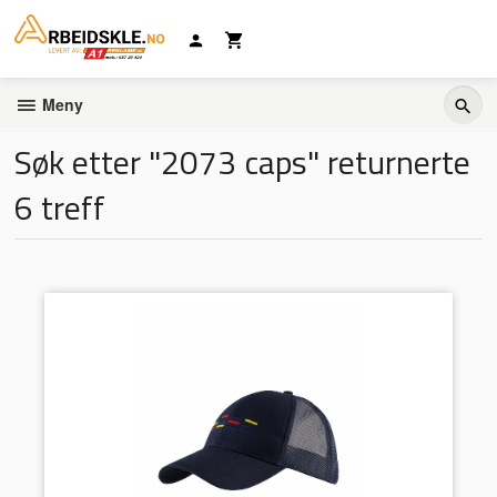
Gå
til
innholdet
Meny
Søk etter "2073 caps" returnerte
6 treff