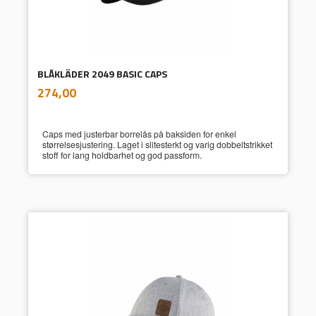
BLÅKLÄDER 2049 BASIC CAPS
inkl.
Pris
274,00
mva.
Caps med justerbar borrelås på baksiden for enkel
størrelsesjustering. Laget i slitesterkt og varig dobbeltstrikket
stoff for lang holdbarhet og god passform.