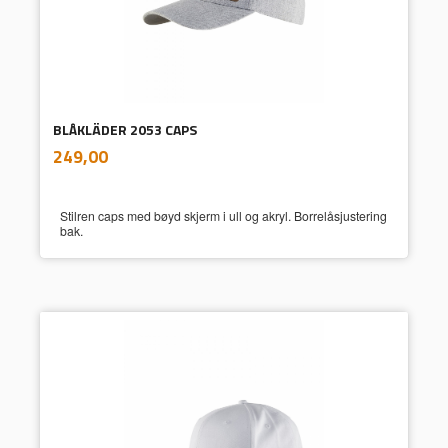
BLÅKLÄDER 2053 CAPS
inkl.
Pris
249,00
mva.
Stilren caps med bøyd skjerm i ull og akryl. Borrelåsjustering
bak.