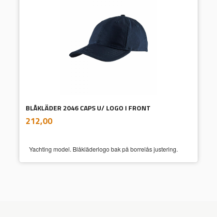
BLÅKLÄDER 2046 CAPS U/ LOGO I FRONT
inkl.
Pris
212,00
mva.
Yachting model. Blåkläderlogo bak på borrelås justering.