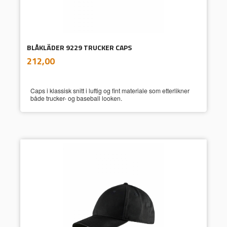
BLÅKLÄDER 9229 TRUCKER CAPS
inkl.
Pris
212,00
mva.
Caps i klassisk snitt i luftig og fint materiale som etterlikner
både trucker- og baseball looken.