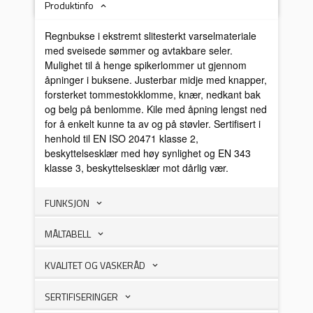
Produktinfo
Regnbukse i ekstremt slitesterkt varselmateriale
med sveisede sømmer og avtakbare seler.
Mulighet til å henge spikerlommer ut gjennom
åpninger i buksene. Justerbar midje med knapper,
forsterket tommestokklomme, knær, nedkant bak
og belg på benlomme. Kile med åpning lengst ned
for å enkelt kunne ta av og på støvler. Sertifisert i
henhold til EN ISO 20471 klasse 2,
beskyttelsesklær med høy synlighet og EN 343
klasse 3, beskyttelsesklær mot dårlig vær.
FUNKSJON
MÅLTABELL
KVALITET OG VASKERÅD
SERTIFISERINGER