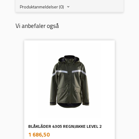
Produktanmeldelser (0)
Vi anbefaler også
BLÅKLÄDER 4305 REGNJAKKE LEVEL 2
inkl.
Pris
1 686,50
mva.