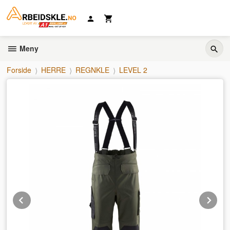
Gå
til
innholdet
Meny
Forside
HERRE
REGNKLE
LEVEL 2
Prev
Ne