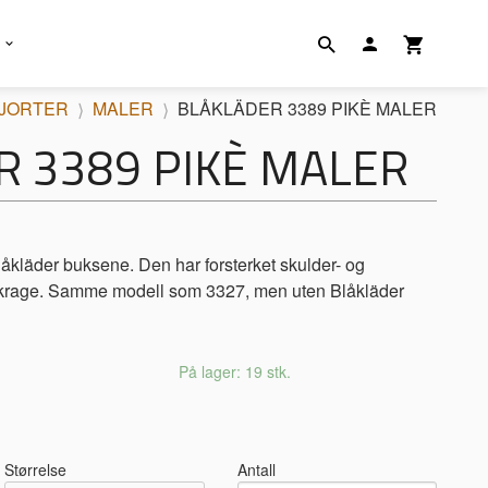
KJORTER
MALER
BLÅKLÄDER 3389 PIKÈ MALER
R 3389 PIKÈ MALER
åkläder buksene. Den har forsterket skulder- og
 krage. Samme modell som 3327, men uten Blåkläder
På lager: 19 stk.
Størrelse
Antall