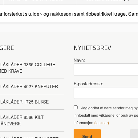
r forsterket skulder- og nakkesøm samt ribbestrikket krage. S
GERE
NYHETSBREV
Navn:
LÅKLÄDER 3365 COLLEGE
MED KRAVE
E-postadresse:
BLÅKLÄDER 4027 KNEPUTER
LÅKLÄDER 1725 BUKSE
Jeg godtar at dere sender meg ny
innforstått med vilkårene for bruk av p
LÅKLÄDER 8566 KILT
informasjon
(les mer)
HÅNDVERK