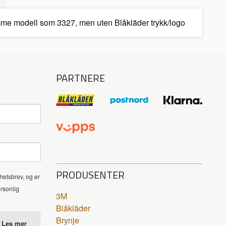
amme modell som 3327, men uten Blåkläder trykk/logo
PARTNERE
PRODUSENTER
hetsbrev, og er
ersonlig
3M
Blåkläder
Brynje
Les mer