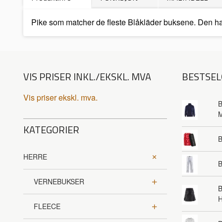
Pike som matcher de fleste Blåkläder buksene. Den ha
VIS PRISER INKL./EKSKL. MVA
BESTSEL
Vis priser ekskl. mva.
B
KATEGORIER
HERRE
B
VERNEBUKSER
B
FLEECE