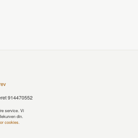
rev
teret 914470552
re service. Vi
dlekurven din.
for cookies.