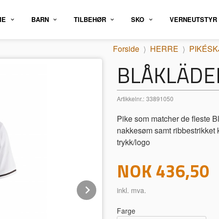
ME
BARN
TILBEHØR
SKO
VERNEUTSTYR
Forside
HERRE
PIKÉS
BLÅKLÄDE
Artikkelnr.:
33891050
Pike som matcher de fleste Bl
nakkesøm samt ribbestrikket
trykk/logo
Pris
NOK
436,50
Next
inkl. mva.
Farge