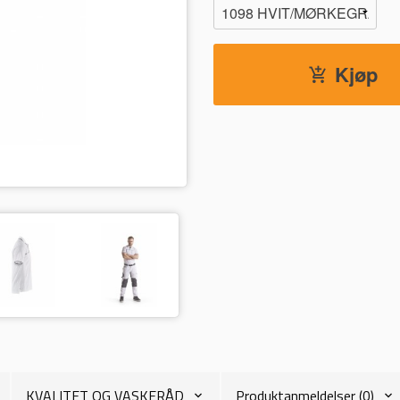
Kjøp
1098 HVIT/MØRKEGRÅ
KVALITET OG VASKERÅD
Produktanmeldelser (0)