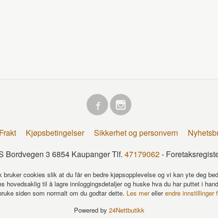
Frakt
Kjøpsbetingelser
Sikkerhet og personvern
Nyhetsb
 Bordvegen 3 6854 Kaupanger Tlf.
47179062
- Foretaksregis
k bruker cookies slik at du får en bedre kjøpsopplevelse og vi kan yte deg bed
s hovedsaklig til å lagre innloggingsdetaljer og huske hva du har puttet i han
 bruke siden som normalt om du godtar dette.
Les mer
eller
endre innstillinger 
Powered by
24Nettbutikk