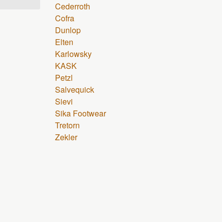
Cederroth
Cofra
Dunlop
Elten
Karlowsky
KASK
Petzl
Salvequick
Sievi
Sika Footwear
Tretorn
Zekler