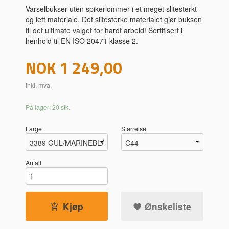
Varselbukser uten spikerlommer i et meget slitesterkt
og lett materiale. Det slitesterke materialet gjør buksen
til det ultimate valget for hardt arbeid! Sertifisert i
henhold til EN ISO 20471 klasse 2.
Pris
NOK
1 249,00
inkl. mva.
På lager: 20 stk.
Farge
Størrelse
Antall
Kjøp
Ønskeliste