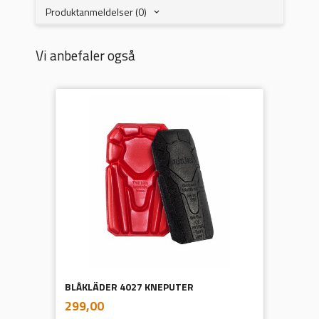
Produktanmeldelser (0)
Vi anbefaler også
BLÅKLÄDER 4027 KNEPUTER
inkl.
Pris
299,00
mva.