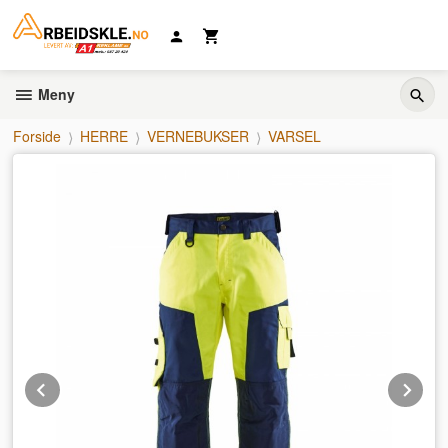
Gå
til
innholdet
Meny
Forside
HERRE
VERNEBUKSER
VARSEL
Prev
Ne