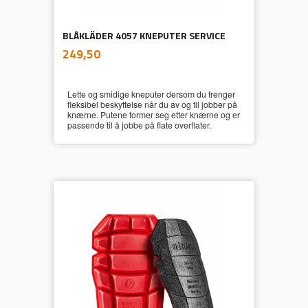
BLÅKLÄDER 4057 KNEPUTER SERVICE
inkl.
Pris
249,50
mva.
Lette og smidige kneputer dersom du trenger
fleksibel beskyttelse når du av og til jobber på
knærne. Putene former seg etter knærne og er
passende til å jobbe på flate overflater.