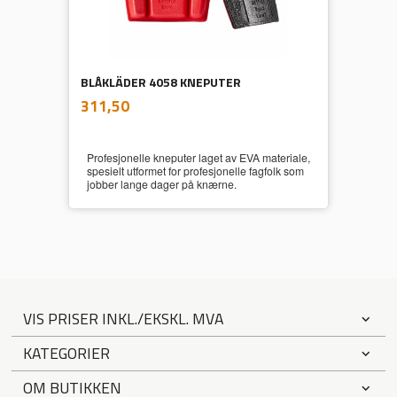
BLÅKLÄDER 4058 KNEPUTER
inkl.
Pris
311,50
mva.
Profesjonelle kneputer laget av EVA materiale,
spesielt utformet for profesjonelle fagfolk som
jobber lange dager på knærne.
VIS PRISER INKL./EKSKL. MVA
KATEGORIER
OM BUTIKKEN