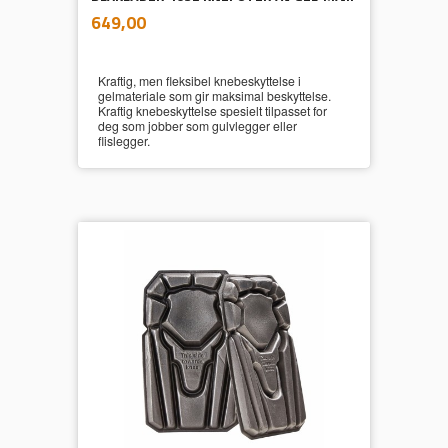
inkl.
Pris
649,00
mva.
Kraftig, men fleksibel knebeskyttelse i
gelmateriale som gir maksimal beskyttelse.
Kraftig knebeskyttelse spesielt tilpasset for
deg som jobber som gulvlegger eller
flislegger.