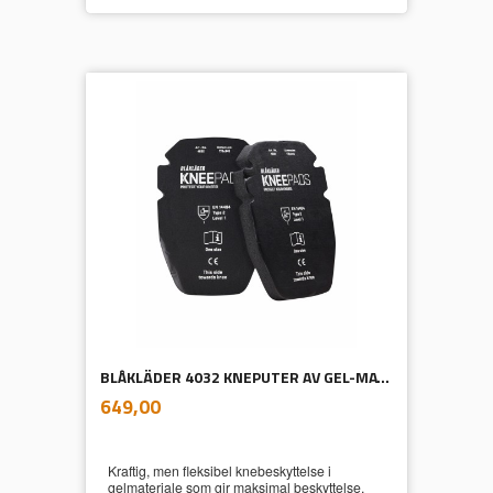
BLÅKLÄDER 4032 KNEPUTER AV GEL-MATERIALE 25 MM
inkl.
Pris
649,00
mva.
Kraftig, men fleksibel knebeskyttelse i
gelmateriale som gir maksimal beskyttelse.