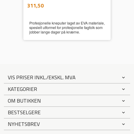
inkl.
Pris
311,50
mva.
Profesjonelle kneputer laget av EVA materiale,
spesielt utformet for profesjonelle fagfolk som
jobber lange dager på knærne.
VIS PRISER INKL./EKSKL. MVA
KATEGORIER
OM BUTIKKEN
BESTSELGERE
NYHETSBREV