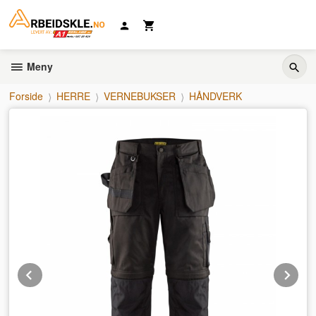
Gå
til
innholdet
Meny
Forside
HERRE
VERNEBUKSER
HÅNDVERK
Prev
Ne