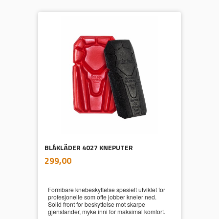
BLÅKLÄDER 4027 KNEPUTER
inkl.
Pris
299,00
mva.
Formbare knebeskyttelse spesielt utviklet for
profesjonelle som ofte jobber kneler ned.
Solid front for beskyttelse mot skarpe
gjenstander, myke inni for maksimal komfort.