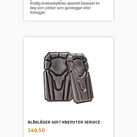
Kraftig knebeskyttelse spesielt tilpasset for
deg som jobber som gulvlegger eller
flislegger.
BLÅKLÄDER 4057 KNEPUTER SERVICE
inkl.
Pris
249,50
mva.