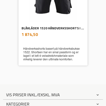
BLÅKLÄDER 1520 HÅNDVERKSSHORTS I 4-VEISSTRETCH
inkl.
Pris
1 874,50
mva.
Håndverksshorts basert på håndverksbukse
1522. Shortsen har en smal passform og er
laget i et lett 4-veisstretchmateriale som
virkelig leverer den ultimate komforten.
VIS PRISER INKL./EKSKL. MVA
KATEGORIER