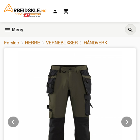
Gå
til
innholdet
Meny
Forside
HERRE
VERNEBUKSER
HÅNDVERK
Prev
Ne