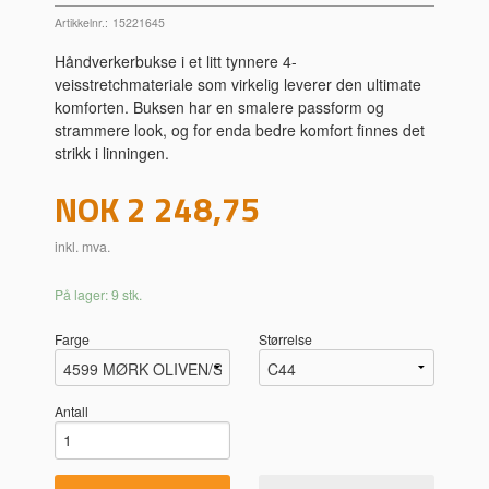
Artikkelnr.:
15221645
Håndverkerbukse i et litt tynnere 4-
veisstretchmateriale som virkelig leverer den ultimate
komforten. Buksen har en smalere passform og
strammere look, og for enda bedre komfort finnes det
strikk i linningen.
Pris
NOK
2 248,75
inkl. mva.
På lager: 9 stk.
Farge
Størrelse
Antall