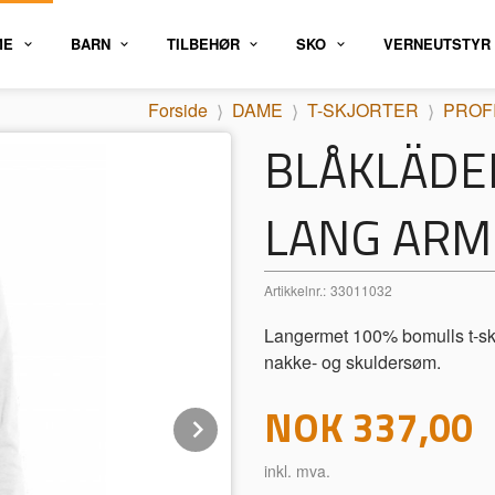
ME
BARN
TILBEHØR
SKO
VERNEUTSTYR
Forside
DAME
T-SKJORTER
PROF
BLÅKLÄDER
LANG ARM
Artikkelnr.:
33011032
Langermet 100% bomulls t-skjo
nakke- og skuldersøm.
Pris
NOK
337,00
Next
inkl. mva.