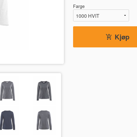
Farge
Kjøp
8600 MØRK MARINEBLÅ