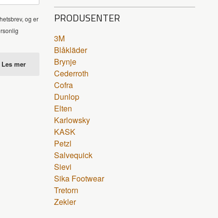
PRODUSENTER
hetsbrev, og er
ersonlig
3M
Blåkläder
Brynje
Les mer
Cederroth
Cofra
Dunlop
Elten
Karlowsky
KASK
Petzl
Salvequick
Sievi
Sika Footwear
Tretorn
Zekler