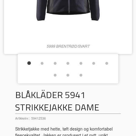
5999 BRENTRØD/SVART
BLÅKLÄDER 5941
STRIKKEJAKKE DAME
Artikkelnr.:
59412536
Strikketjakke med hette, tøft design og komfortabel
fleecekvalitet. Jakken er produsert i et nytt, unikt