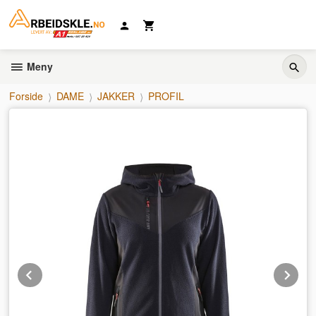
Gå
til
innholdet
Meny
Forside
DAME
JAKKER
PROFIL
Prev
Ne