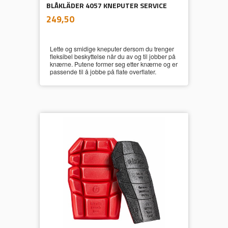
BLÅKLÄDER 4057 KNEPUTER SERVICE
inkl.
Pris
249,50
mva.
Lette og smidige kneputer dersom du trenger
fleksibel beskyttelse når du av og til jobber på
knærne. Putene former seg etter knærne og er
passende til å jobbe på flate overflater.