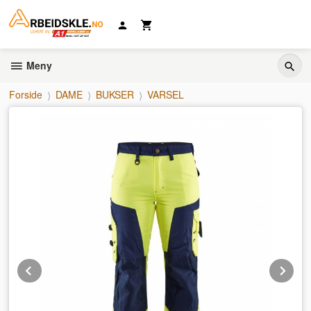
Gå
til
innholdet
Meny
Forside
DAME
BUKSER
VARSEL
Prev
Ne