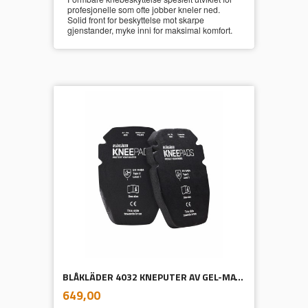
profesjonelle som ofte jobber kneler ned.
Solid front for beskyttelse mot skarpe
gjenstander, myke inni for maksimal komfort.
BLÅKLÄDER 4032 KNEPUTER AV GEL-MATERIALE 25 MM
inkl.
Pris
649,00
mva.