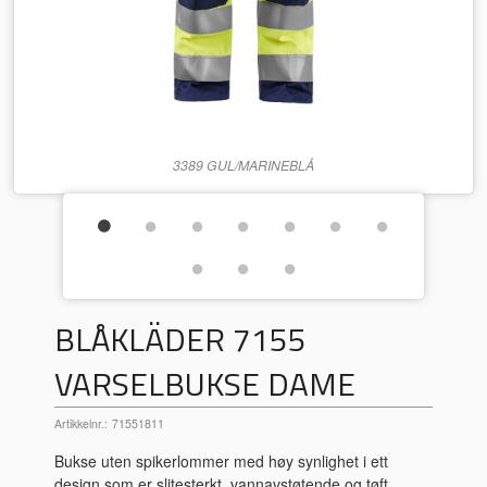
3389 GUL/MARINEBLÅ
BLÅKLÄDER 7155
VARSELBUKSE DAME
Artikkelnr.:
71551811
Bukse uten spikerlommer med høy synlighet i ett
design som er slitesterkt, vannavstøtende og tøft.