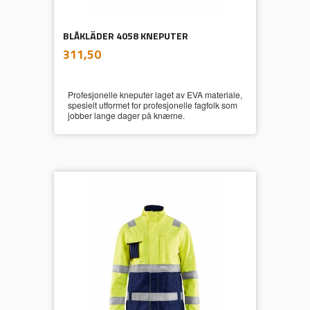
BLÅKLÄDER 4058 KNEPUTER
inkl.
Pris
311,50
mva.
Profesjonelle kneputer laget av EVA materiale,
spesielt utformet for profesjonelle fagfolk som
jobber lange dager på knærne.