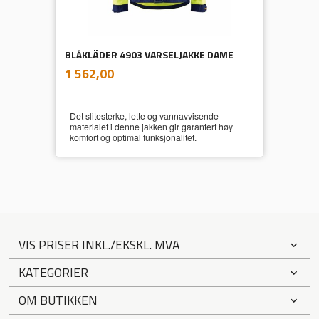
BLÅKLÄDER 4903 VARSELJAKKE DAME
inkl.
Pris
1 562,00
mva.
Det slitesterke, lette og vannavvisende
materialet i denne jakken gir garantert høy
komfort og optimal funksjonalitet.
VIS PRISER INKL./EKSKL. MVA
KATEGORIER
OM BUTIKKEN