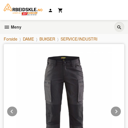
Gå
til
innholdet
Meny
Forside
DAME
BUKSER
SERVICE/INDUSTRI
Prev
Ne