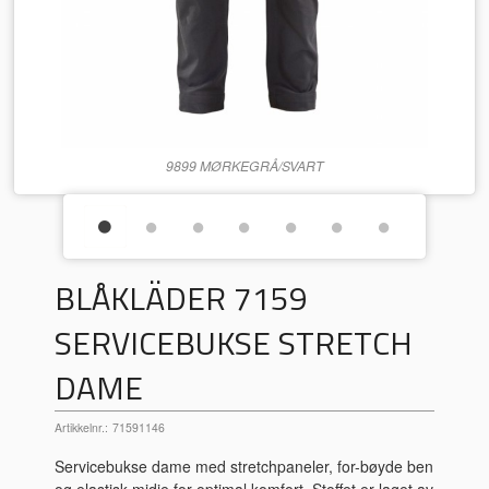
9899 MØRKEGRÅ/SVART
BLÅKLÄDER 7159
SERVICEBUKSE STRETCH
DAME
Artikkelnr.:
71591146
Servicebukse dame med stretchpaneler, for-bøyde ben
og elastisk midje for optimal komfort. Stoffet er laget av