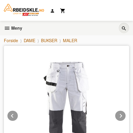
Gå
til
innholdet
Meny
Forside
DAME
BUKSER
MALER
Prev
Ne