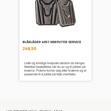
BLÅKLÄDER 4057 KNEPUTER SERVICE
inkl.
Pris
249,50
mva.
Lette og smidige kneputer dersom du trenger
fleksibel beskyttelse når du av og til jobber på
knærne. Putene former seg etter knærne og er
passende til å jobbe på flate overflater.