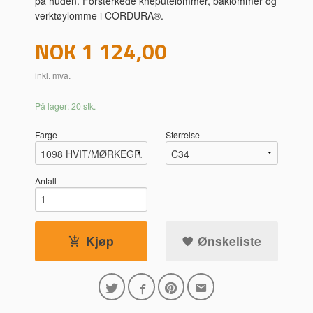
på huden. Forsterkede kneputelommer, baklommer og
verktøylomme i CORDURA®.
Pris
NOK
1 124,00
inkl. mva.
På lager: 20 stk.
Farge
Størrelse
Antall
Kjøp
Ønskeliste