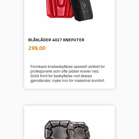
BLÅKLÄDER 4027 KNEPUTER
inkl.
Pris
299,00
mva.
Formbare knebeskyttelse spesielt utviklet for
profesjonelle som ofte jobber kneler ned.
Solid front for beskyttelse mot skarpe
gjenstander, myke inni for maksimal komfort.