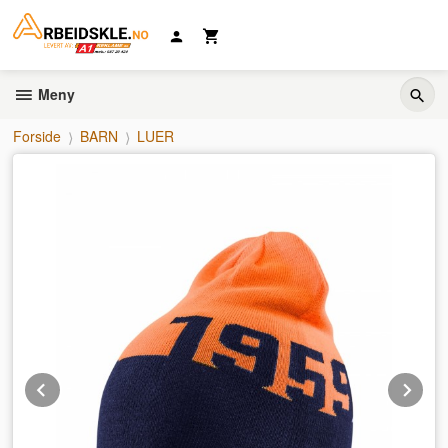
Gå
til
innholdet
Meny
Forside
BARN
LUER
Prev
Ne