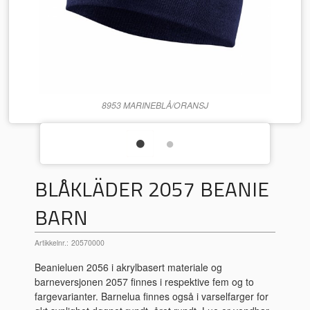
8953 MARINEBLÅ/ORANSJ
BLÅKLÄDER 2057 BEANIE
BARN
Artikkelnr.:
20570000
Beanieluen 2056 i akrylbasert materiale og
barneversjonen 2057 finnes i respektive fem og to
fargevarianter. Barnelua finnes også i varselfarger for