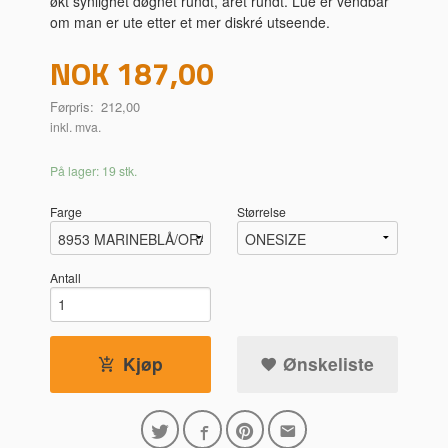
økt synlighet døgnet rundt, året rundt. Lue er vendbar
om man er ute etter et mer diskré utseende.
Tilbud
NOK
187,00
Førpris:
212,00
inkl. mva.
På lager: 19 stk.
Farge
Størrelse
Antall
Kjøp
Ønskeliste